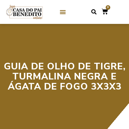
0
SOBRE NÓS
GUIAS DE CRISTAL / MIÇANGA
GUIAS DE PEDRAS
GUIA DE OLHO DE TIGRE,
TURMALINA NEGRA E
ÁGATA DE FOGO 3X3X3