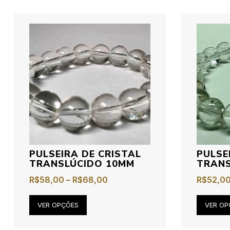
PULSEIRA DE CRISTAL
PULSE
TRANSLÚCIDO 10MM
TRANS
R$
58,00
–
R$
68,00
R$
52,0
VER OPÇÕES
VER OP