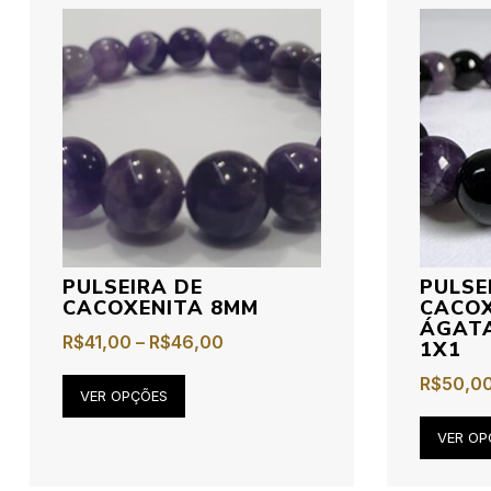
PULSEIRA DE
PULSE
CACOXENITA 8MM
CACOX
ÁGAT
R$
41,00
–
R$
46,00
1X1
R$
50,0
VER OPÇÕES
VER OP