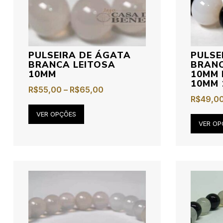
PULSEIRA DE ÁGATA
PULSE
BRANCA LEITOSA
BRANC
10MM
10MM 
10MM 
R$
55,00
–
R$
65,00
R$
49,0
VER OPÇÕES
VER OP