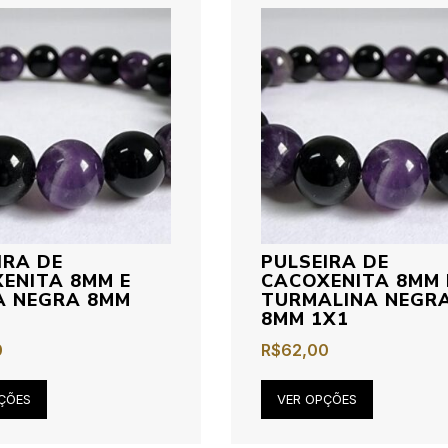
IRA DE
PULSEIRA DE
ENITA 8MM E
CACOXENITA 8MM 
A NEGRA 8MM
TURMALINA NEGR
8MM 1X1
0
R$
62,00
ÇÕES
VER OPÇÕES