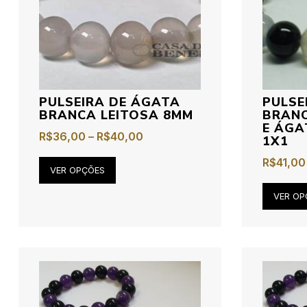
PULSEIRA DE ÁGATA
PULSE
BRANCA LEITOSA 8MM
BRANC
E ÁGA
R$
36,00
–
R$
40,00
1X1
R$
41,00
VER OPÇÕES
VER OP