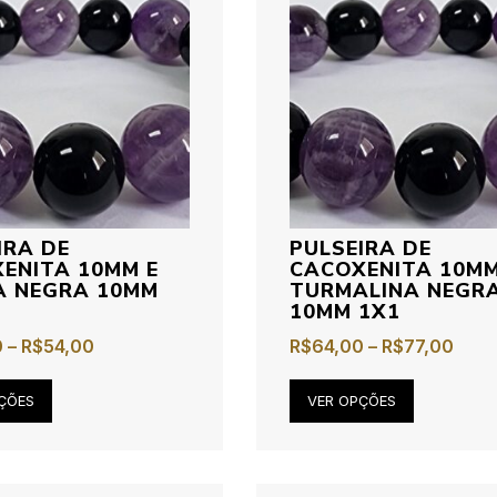
IRA DE
PULSEIRA DE
ENITA 10MM E
CACOXENITA 10MM
 NEGRA 10MM
TURMALINA NEGR
10MM 1X1
0
–
R$
54,00
R$
64,00
–
R$
77,00
ÇÕES
VER OPÇÕES