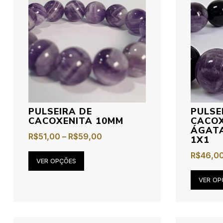
PULSEIRA DE
PULSE
CACOXENITA 10MM
CACOX
ÁGATA
R$
51,00
–
R$
59,00
1X1
R$
46,0
VER OPÇÕES
VER OP