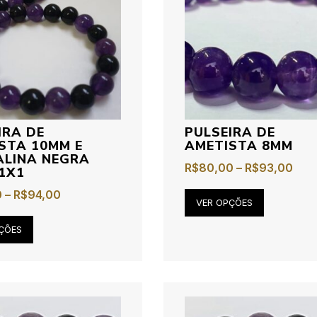
IRA DE
PULSEIRA DE
STA 10MM E
AMETISTA 8MM
LINA NEGRA
R$
80,00
–
R$
93,00
1X1
0
–
R$
94,00
VER OPÇÕES
ÇÕES