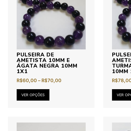
PULSEIRA DE
PULSE
AMETISTA 10MM E
AMETI
ÁGATA NEGRA 10MM
TURMA
1X1
10MM 
R$
60,00
–
R$
70,00
R$
78,0
VER OPÇÕES
VER OP