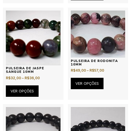
PULSEIRA DE RODONITA
10MM
PULSEIRA DE JASPE
R$
49,00
–
R$
57,00
SANGUE 10MM
R$
32,00
–
R$
36,00
VER OPÇÕES
VER OPÇÕES