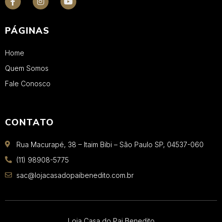
PÁGINAS
Home
Quem Somos
Fale Conosco
CONTATO
Rua Macurapé, 38 – Itaim Bibi – São Paulo SP, 04537-060
(11) 98908-5775
sac@lojacasadopaibenedito.com.br
Loja Casa do Pai Benedito