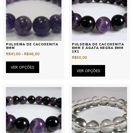
PULSEIRA DE CACOXENITA
PULSEIRA DE CACOXENITA
8MM
8MM E ÁGATA NEGRA 8MM
1X1
R$
41,00
–
R$
46,00
R$
50,00
VER OPÇÕES
VER OPÇÕES