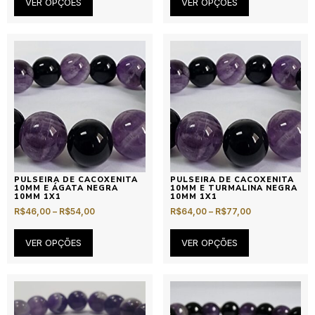
VER OPÇÕES
VER OPÇÕES
PULSEIRA DE CACOXENITA
PULSEIRA DE CACOXENITA
10MM E ÁGATA NEGRA
10MM E TURMALINA NEGRA
10MM 1X1
10MM 1X1
R$
46,00
–
R$
54,00
R$
64,00
–
R$
77,00
VER OPÇÕES
VER OPÇÕES