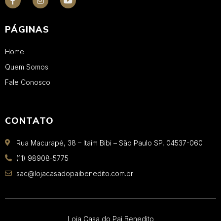
PÁGINAS
Home
Quem Somos
Fale Conosco
CONTATO
Rua Macurapé, 38 – Itaim Bibi – São Paulo SP, 04537-060
(11) 98908-5775
sac@lojacasadopaibenedito.com.br
Loja Casa do Pai Benedito