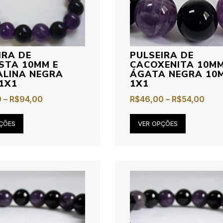
IRA DE
PULSEIRA DE
STA 10MM E
CACOXENITA 10MM
LINA NEGRA
ÁGATA NEGRA 10
1X1
1X1
0
–
R$
94,00
R$
46,00
–
R$
54,00
ÇÕES
VER OPÇÕES