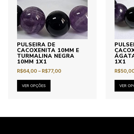
PULSEIRA DE
PULSE
CACOXENITA 10MM E
CACOX
TURMALINA NEGRA
ÁGAT
10MM 1X1
1X1
R$
64,00
–
R$
77,00
R$
50,0
VER OPÇÕES
VER OP