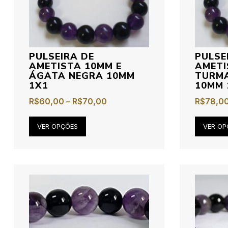
PULSEIRA DE
PULSE
AMETISTA 10MM E
AMETI
ÁGATA NEGRA 10MM
TURMA
1X1
10MM 
R$
60,00
–
R$
70,00
R$
78,0
VER OPÇÕES
VER OP