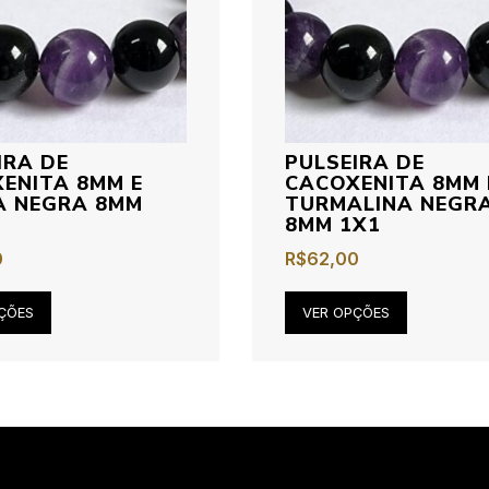
IRA DE
PULSEIRA DE
ENITA 8MM E
CACOXENITA 8MM 
A NEGRA 8MM
TURMALINA NEGR
8MM 1X1
0
R$
62,00
ÇÕES
VER OPÇÕES