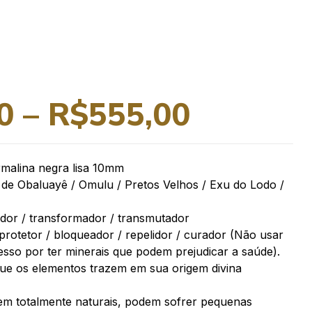
0
–
R$
555,00
rmalina negra lisa 10mm
de Obaluayê / Omulu / Pretos Velhos / Exu do Lodo /
ador / transformador / transmutador
 protetor / bloqueador / repelidor / curador (Não usar
sso por ter minerais que podem prejudicar a saúde).
e os elementos trazem em sua origem divina
em totalmente naturais, podem sofrer pequenas