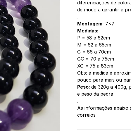
diferenciações de color
de modo a garantir a pr
.
Montagem:
7×7
Medidas:
P = 58 a 62cm
M = 62 a 65cm
G = 66 a 70cm
GG = 70 a 75cm
XG = 75 a 83cm
Obs: a medida é aproxim
pouco para mais ou pa
Peso:
de 320g a 400g, 
e peso da pedra
.
As informações abaixo s
correios