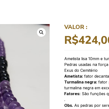
VALOR :
R$
424,0
Ametista lisa 10mm e tu
Pedras usadas na força 
Exus do Cemitério
Ametista:
fator decant
Turmalina negra:
fator
turmalina negra em exce
Fatores:
São funções qu
.
Obs.
As pedras por ser