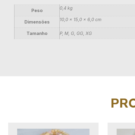
0,4 kg
Peso
10,0 × 15,0 × 6,0 cm
Dimensões
Tamanho
P, M, G, GG, XG
PR