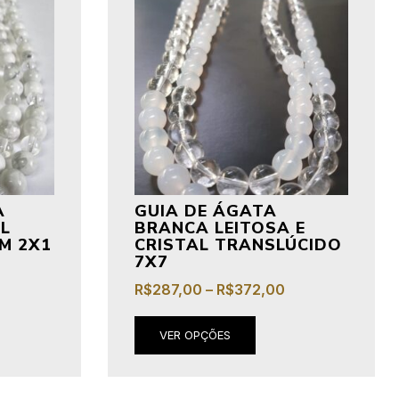
A
GUIA DE ÁGATA
AL
BRANCA LEITOSA E
M 2X1
CRISTAL TRANSLÚCIDO
7X7
R$
287,00
–
R$
372,00
VER OPÇÕES