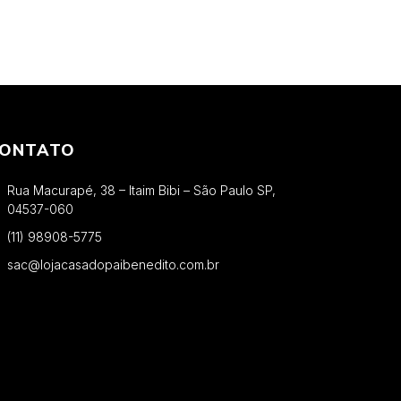
ONTATO
Rua Macurapé, 38 – Itaim Bibi – São Paulo SP,
04537-060
(11) 98908-5775
sac@lojacasadopaibenedito.com.br