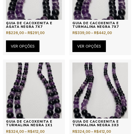
GUIA DE CACOXENITA E
GUIA DE CACOXENITA E
ÁGATA NEGRA 7X7
TURMALINA NEGRA 7X7
R$
226,00
–
R$
291,00
R$
339,00
–
R$
442,00
VER OPÇÕES
VER OPÇÕES
GUIA DE CACOXENITA E
GUIA DE CACOXENITA E
TURMALINA NEGRA 1X1
TURMALINA NEGRA 3X3
R$
324,00
–
R$
412,00
R$
324,00
–
R$
412,00