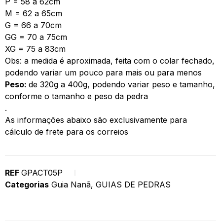
P = 58 a 62cm
M = 62 a 65cm
G = 66 a 70cm
GG = 70 a 75cm
XG = 75 a 83cm
Obs: a medida é aproximada, feita com o colar fechado,
podendo variar um pouco para mais ou para menos
Peso:
de 320g a 400g, podendo variar peso e tamanho,
conforme o tamanho e peso da pedra
.
As informações abaixo são exclusivamente para
cálculo de frete para os correios
REF
GPACT05P
Categorias
Guia Nanã
,
GUIAS DE PEDRAS