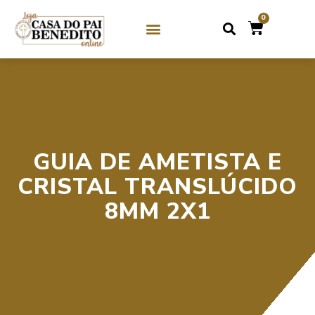
0
SOBRE NÓS
GUIAS DE CRISTAL / MIÇANGA
GUIAS DE PEDRAS
GUIA DE AMETISTA E
CRISTAL TRANSLÚCIDO
8MM 2X1