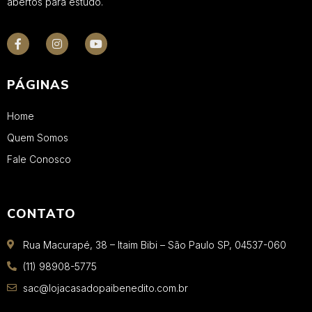
abertos para estudo.
PÁGINAS
Home
Quem Somos
Fale Conosco
CONTATO
Rua Macurapé, 38 – Itaim Bibi – São Paulo SP, 04537-060
(11) 98908-5775
sac@lojacasadopaibenedito.com.br