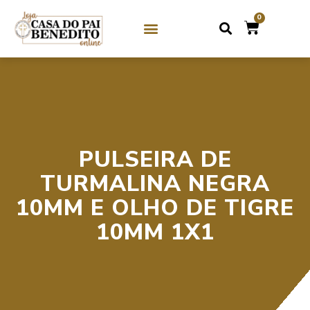
0
SOBRE NÓS
GUIAS DE CRISTAL / MIÇANGA
GUIAS DE PEDRAS
PULSEIRA DE
TURMALINA NEGRA
10MM E OLHO DE TIGRE
10MM 1X1