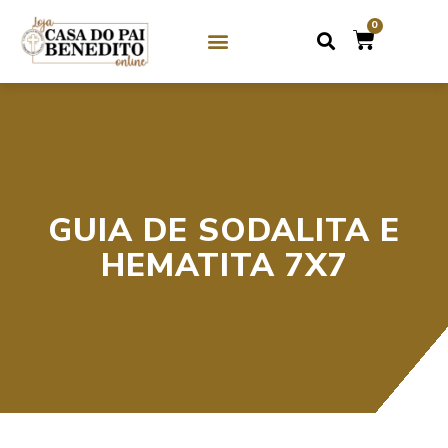
0
SOBRE NÓS
GUIAS DE CRISTAL / MIÇANGA
GUIAS DE PEDRAS
GUIA DE SODALITA E
HEMATITA 7X7