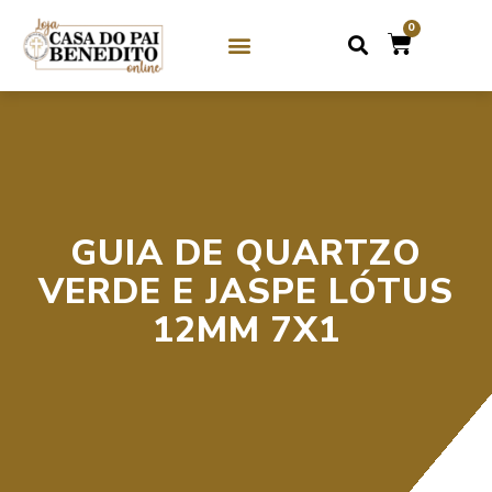
0
SOBRE NÓS
GUIAS DE CRISTAL / MIÇANGA
GUIAS DE PEDRAS
GUIA DE QUARTZO
VERDE E JASPE LÓTUS
12MM 7X1