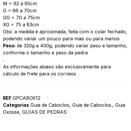
M = 62 a 65cm
G = 66 a 70cm
GG = 70 a 75cm
XG = 75 a 83cm
Obs: a medida é aproximada, feita com o colar fechado,
podendo variar um pouco para mais ou para menos
Peso:
de 320g a 400g, podendo variar peso e tamanho,
conforme o tamanho e peso da pedra
.
As informações abaixo são exclusivamente para
cálculo de frete para os correios
REF
GPCABOX12
Categorias
Guia de Caboclos
,
Guia de Caboclos.
,
Guia
Oxosse
,
GUIAS DE PEDRAS