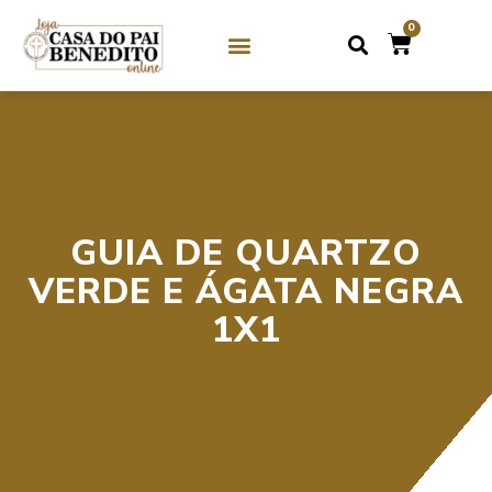
0
SOBRE NÓS
GUIAS DE CRISTAL / MIÇANGA
GUIAS DE PEDRAS
GUIA DE QUARTZO
VERDE E ÁGATA NEGRA
1X1