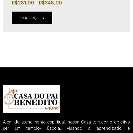
R$
281,00
–
R$
348,00
VER OPÇÕES
Além do atendimento espiritual, nossa Casa tem como objetivo
ser um templo- Escola, visando o aprendizado e