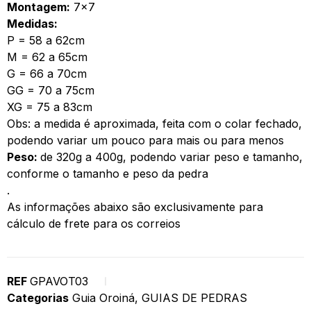
Montagem:
7×7
Medidas:
P = 58 a 62cm
M = 62 a 65cm
G = 66 a 70cm
GG = 70 a 75cm
XG = 75 a 83cm
Obs: a medida é aproximada, feita com o colar fechado,
podendo variar um pouco para mais ou para menos
Peso:
de 320g a 400g, podendo variar peso e tamanho,
conforme o tamanho e peso da pedra
.
As informações abaixo são exclusivamente para
cálculo de frete para os correios
REF
GPAVOT03
Categorias
Guia Oroiná
,
GUIAS DE PEDRAS