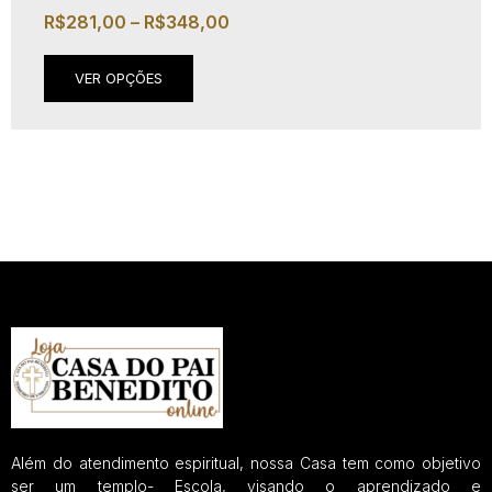
R$
281,00
–
R$
348,00
VER OPÇÕES
Além do atendimento espiritual, nossa Casa tem como objetivo
ser um templo- Escola, visando o aprendizado e