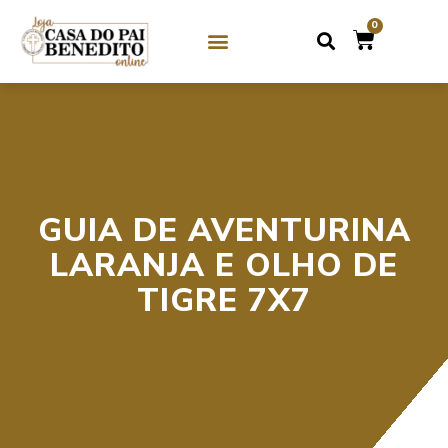
0
SOBRE NÓS
GUIAS DE CRISTAL / MIÇANGA
GUIAS DE PEDRAS
GUIA DE AVENTURINA
LARANJA E OLHO DE
TIGRE 7X7