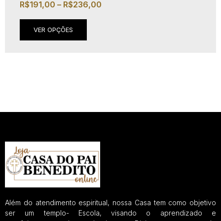
R$
191,00
–
R$
236,00
VER OPÇÕES
Além do atendimento espiritual, nossa Casa tem como objetivo
ser um templo- Escola, visando o aprendizado e