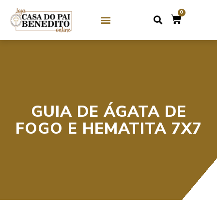
0
SOBRE NÓS
GUIAS DE CRISTAL / MIÇANGA
GUIAS DE PEDRAS
GUIA DE ÁGATA DE
FOGO E HEMATITA 7X7