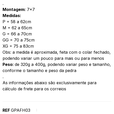
.
Montagem:
7×7
Medidas:
P = 58 a 62cm
M = 62 a 65cm
G = 66 a 70cm
GG = 70 a 75cm
XG = 75 a 83cm
Obs: a medida é aproximada, feita com o colar fechado,
podendo variar um pouco para mais ou para menos
Peso:
de 320g a 400g, podendo variar peso e tamanho,
conforme o tamanho e peso da pedra
.
As informações abaixo são exclusivamente para
cálculo de frete para os correios
REF
GPAFH03