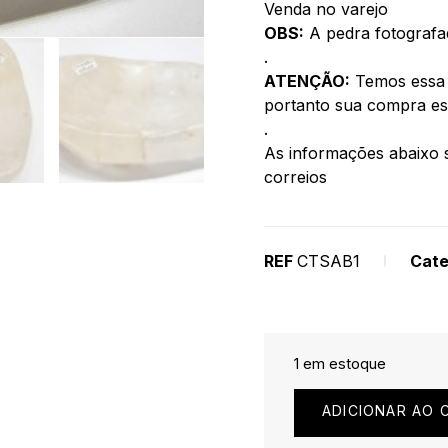
Venda no varejo
OBS:
A pedra fotografa
.
ATENÇÃO:
Temos essa 
portanto sua compra esta
.
As informações abaixo s
correios
REF
CTSAB1
Cate
1 em estoque
ADICIONAR AO 