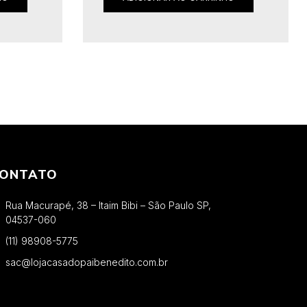
ONTATO
Rua Macurapé, 38 – Itaim Bibi – São Paulo SP,
04537-060
(11) 98908-5775
sac@lojacasadopaibenedito.com.br