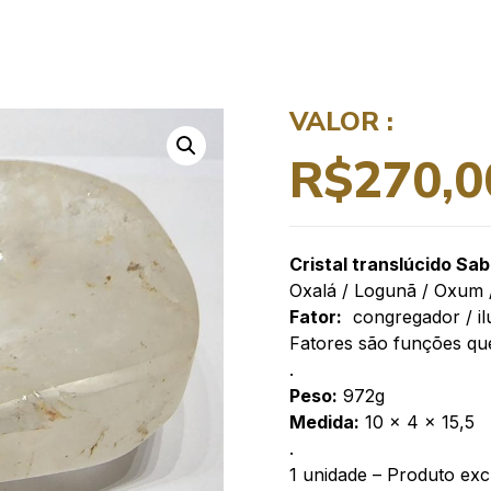
VALOR :
R$
270,0
Cristal translúcido Sa
Oxalá / Logunã / Oxum 
Fator:
congregador / il
Fatores são funções qu
.
Peso:
972g
Medida:
10 x 4 x 15,5
.
1 unidade – Produto exc