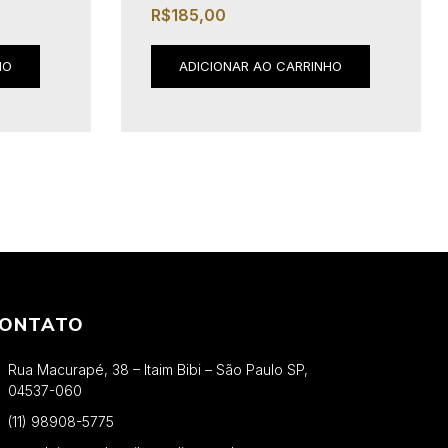
R$
185,00
HO
ADICIONAR AO CARRINHO
ONTATO
Rua Macurapé, 38 – Itaim Bibi – São Paulo SP,
04537-060
(11) 98908-5775