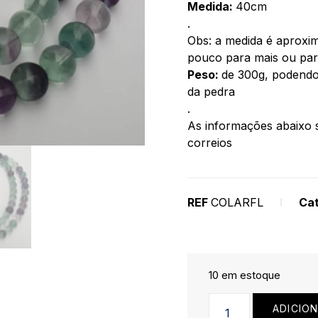
Medida:
40cm
.
Obs: a medida é aproxim
pouco para mais ou pa
Peso:
de 300g, podendo
da pedra
.
As informações abaixo s
correios
REF
COLARFL
Cat
10 em estoque
ADICIO