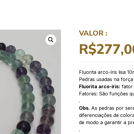
VALOR :
R$
277,0
Fluorita arco-íris lisa 1
Pedras usadas na forç
Fluorita arco-íris:
fator 
Fatores: São funções q
.
Obs.
As pedras por ser
diferenciações de color
de modo a garantir a pr
.