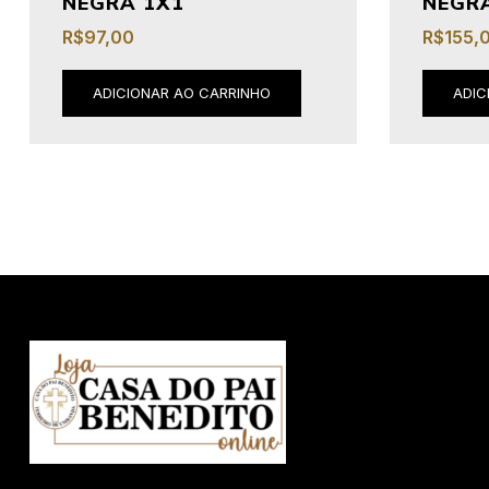
NEGRA 1X1
NEGR
R$
97,00
R$
155,
ADICIONAR AO CARRINHO
ADIC